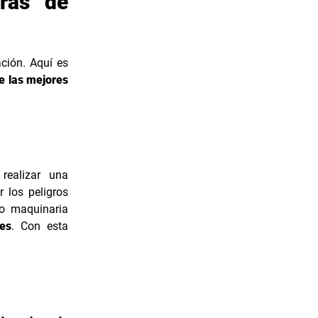
bras de
ción. Aquí es
e las mejores
realizar una
r los peligros
 o maquinaria
tes
. Con esta