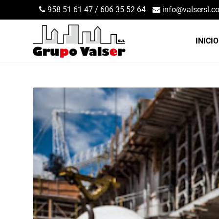
958 51 61 47
/
606 35 52 64
info@valsersl.c
INICIO