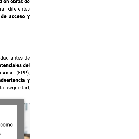
d en obras de
a diferentes
 de acceso y
idad antes de
otenciales del
rsonal (EPP),
dvertencia y
la seguridad,
í como
er