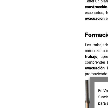
Tener un plan
construcción
escenarios, 
evacuación
e
Formaci
Los trabajad
comenzar cual
trabajo,
apre
comprender l
evacuación
E
promoviendo
En Va
funci
para 