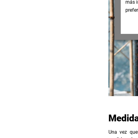
más i
prefe
Medida
Una vez que 