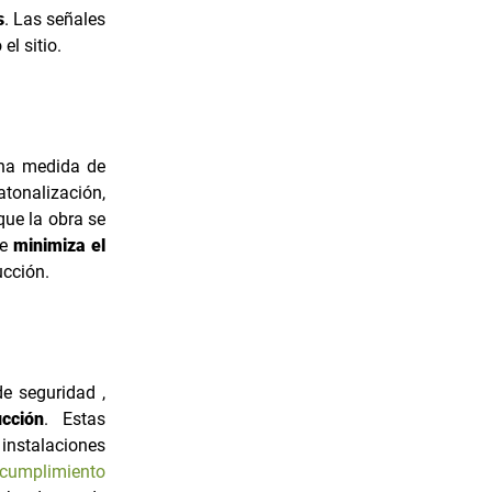
s
. Las señales
el sitio.
una medida de
tonalización,
que la obra se
se
minimiza el
ucción.
de seguridad ,
cción
. Estas
instalaciones
cumplimiento