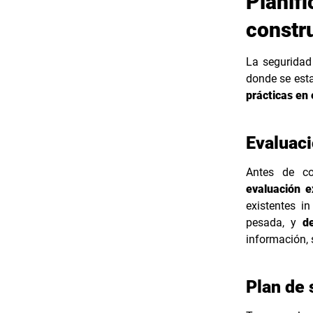
Planif
constr
La seguridad
donde se esta
prácticas en 
Evaluaci
Antes de co
evaluación e
existentes i
pesada, y
d
información,
Plan de 