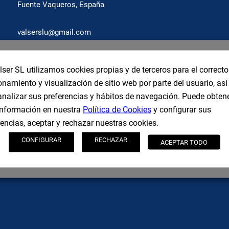
Fuente Vaqueros, España
valserslu@gmail.com
Teléfono
lser SL utilizamos cookies propias y de terceros para el correcto
958 51 61 47
onamiento y visualización de sitio web por parte del usuario, as
Móvil
analizar sus preferencias y hábitos de navegación. Puede obten
606 355 264 / 639 320 725
nformación en nuestra
Política de Cookies
y configurar sus
rencias, aceptar y rechazar nuestras cookies.
CONFIGURAR
RECHAZAR
LOCALIZACIÓN
ACEPTAR TODO